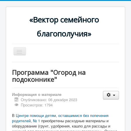
«Вектор семейного
благополучия»
Включить/
выключить
навигацию
Главная
Программа "Огород на
О проекте
подоконнике"
Родителям
Информация о материале
Для специалистов
Опубликовано: 06 декабря 2023
Просмотров: 1794
В помощь семье
В
Центре помощи детям, оставшимися без попечения
Новости
родителей, № 1
приобретены расходные материалы и
оборудование (грунт, удобрения, кашпо для рассады и