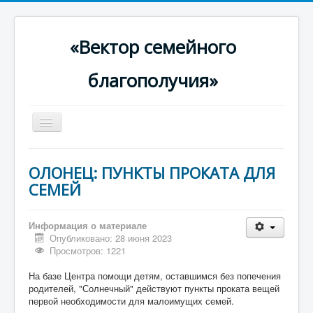
«Вектор семейного
благополучия»
Включить/
выключить
навигацию
Главная
ОЛОНЕЦ: ПУНКТЫ ПРОКАТА ДЛЯ
О проекте
СЕМЕЙ
Родителям
Информация о материале
Для специалистов
Опубликовано: 28 июня 2023
Просмотров: 1221
В помощь семье
На базе Центра помощи детям, оставшимся без попечения
Новости
родителей, "Солнечный" действуют пункты проката вещей
первой необходимости для малоимущих семей.